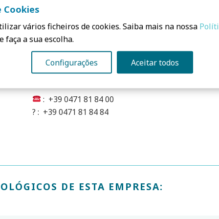
e Cookies
ROTHOBLAAS
ilizar vários ficheiros de cookies. Saiba mais na nossa
Polít
Via Dell’Adige N. 2/1
e faça a sua escolha.
39040, Cortaccia (BZ)
Configurações
Aceitar todos
ITÁLIA
: +39 0471 81 84 00
? : +39 0471 81 84 84
OLÓGICOS DE ESTA EMPRESA: