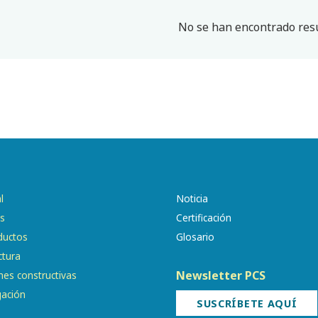
No se han encontrado resu
l
Noticia
os
Certificación
ductos
Glosario
ctura
Newsletter PCS
nes constructivas
gación
SUSCRÍBETE AQUÍ