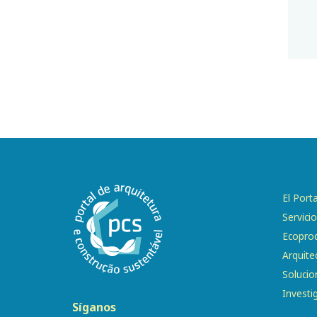
El Porta
Servici
Ecopro
Arquite
Solucio
Investi
Síganos