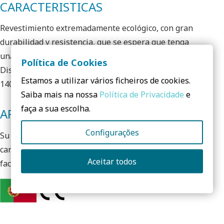
CARACTERISTICAS
Revestimiento extremadamente ecológico, con gran
durabilidad y resistencia, que se espera que tenga
una vida útil de 30 años en relación con el deterioro.
Política de Cookies
Disponible en una dimensión de 18 mm (espesor) x
Estamos a utilizar vários ficheiros de cookies.
140 mm (ancho) en el perfil UTV.
Saiba mais na nossa
Política de Privacidade
e
faça a sua escolha.
APLICACIONES
Configurações
Su belleza natural le da al producto las
características ideales para su aplicación en
Aceitar todos
fachadas y cercas exteriores.