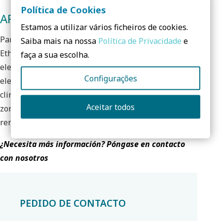
Política de Cookies
APLICACIONES
Estamos a utilizar vários ficheiros de cookies.
Panasonic ha diseñado meticulosamente un nuevo
Saiba mais na nossa
Política de Privacidade
e
Etherea para conseguir una solución sofisticada y
faça a sua escolha.
elegante que combine con cualquier interior. Su
Configurações
elegante diseño monolítico es robusto y permite una
climatización de alto rendimiento, con una amplia
Aceitar todos
zona de descarga de aire para optimizar el
rendimiento.
¿Necesita más información? Póngase en contacto
con nosotros
PEDIDO DE CONTACTO