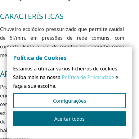
CARACTERÍSTICAS
Chuveiro ecológico pressurizado que permite caudal
de 6l/min, em pressões de rede comuns, com
conforto. Evita o uso de redutor de casquilho como
medida de poupança. Garantia de 3 anos.
Política de Cookies
Estamos a utilizar vários ficheiros de cookies.
APLICAÇÕES
Saiba mais na nossa
Política de Privacidade
e
faça a sua escolha.
Produto de engenharia de alta performance,
encontra-se instalado em vários sectores, inclusive
Configurações
centros desportivos públicos e privados de utilização
exigente, o que demonstra que mantém a qualidade
Aceitar todos
de uso da água. Tem sido adotado em hotéis (nos
balneários), equipamentos desportivos e fábricas,