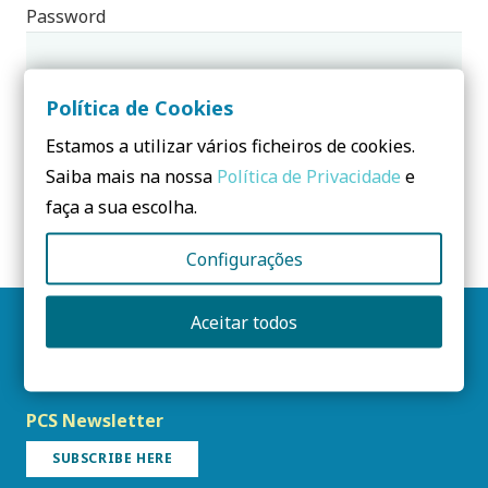
Password
Política de Cookies
Remember Me
Estamos a utilizar vários ficheiros de cookies.
Saiba mais na nossa
Política de Privacidade
e
Forgot Password?
faça a sua escolha.
Join Us
Configurações
Aceitar todos
Follow us
PCS Newsletter
SUBSCRIBE HERE