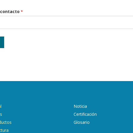
 contacto
*
l
Noticia
os
Certificación
ductos
Glosario
ctura