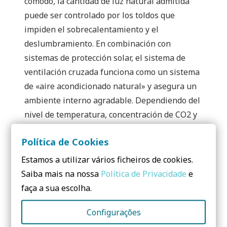
cómodo, la cantidad de luz natural admitida
puede ser controlado por los toldos que
impiden el sobrecalentamiento y el
deslumbramiento. En combinación con
sistemas de protección solar, el sistema de
ventilación cruzada funciona como un sistema
de «aire acondicionado natural» y asegura un
ambiente interno agradable. Dependiendo del
nivel de temperatura, concentración de CO2 y
la humedad, un sistema de control que utiliza
Política de Cookies
energía solar abre y cierra automáticamente
las claraboyas, asegurando la calidad del aire
Estamos a utilizar vários ficheiros de cookies.
interior.
Saiba mais na nossa
Política de Privacidade
e
faça a sua escolha.
En la nueva extensión de la casa están la sala
de estar, la cocina y un área técnica,
Configurações
incorporando en la azotea los colectores