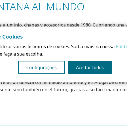
ENTANA AL MUNDO
e aluminio, chapas y accesorios desde 1980. Cubriendo una 
arve, ofrece una amplia gama de soluciones para cerramiento
e Cookies
ilizar vários ficheiros de cookies. Saiba mais na nossa
Polít
 desde su fundación, un material 100% e infinitamente recic
e faça a sua escolha.
ción en cerca de un 90%.
Configurações
Aceitar todos
ejorar la eficiencia energética y el confort térmico con sol
a relación directa con el medio ambiente y en Alugarbe cree
ente sino también en el futuro, gracias a su fácil mantenim