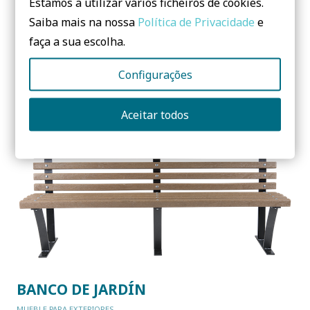
Estamos a utilizar vários ficheiros de cookies.
Saiba mais na nossa
Política de Privacidade
e
faça a sua escolha.
Perfiles Estructurales
Configurações
ESTRUCTURAS ALTERNATIVAS
Aceitar todos
BANCO DE JARDÍN
MUEBLE PARA EXTERIORES