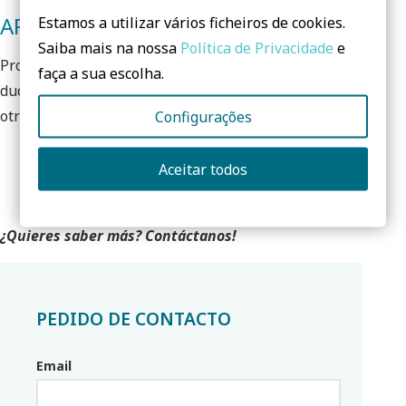
APLICACIONES
Estamos a utilizar vários ficheiros de cookies.
Saiba mais na nossa
Política de Privacidade
e
Producimos sombrillas, toldos, tumbonas, sillas,
faça a sua escolha.
duchas y platos de ducha; cintas de correr, entre
otros.
Configurações
Aceitar todos
¿Quieres saber más? Contáctanos!
PEDIDO DE CONTACTO
Email