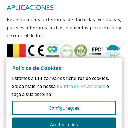
APLICACIONES
Revestimientos exteriores de fachadas ventiladas,
paredes interiores, techos, elementos perimetrales y
de control de luz.
Política de Cookies
¿Necesita más información? Contáctenos
Estamos a utilizar vários ficheiros de cookies.
No form yet! You should add some...
Saiba mais na nossa
Política de Privacidade
e
faça a sua escolha.
Comparte:
Configurações
Aceitar todos