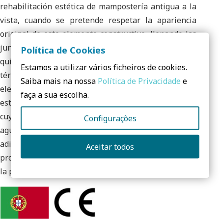
rehabilitación estética de mampostería antigua a la
vista, cuando se pretende respetar la apariencia
original de este elemento constructivo, llenando las
juntas entre los elementos. Su caracterización físico-
Política de Cookies
química le permite tener un gran rendimiento en
Estamos a utilizar vários ficheiros de cookies.
términos de adhesión a los diversos tipos de
Saiba mais na nossa
Política de Privacidade
e
elementos de piedra que constituyen los soportes de
faça a sua escolha.
esta naturaleza. REHAILITA CAL RJ es un mortero
cuya aplicación presupone su exposición directa al
Configurações
agua de lluvia, por lo que su composición incluye
adiciones de agentes específicos para mejorar sus
Aceitar todos
propiedades hidrofóbicas, asegurando el aliento de
la pared.