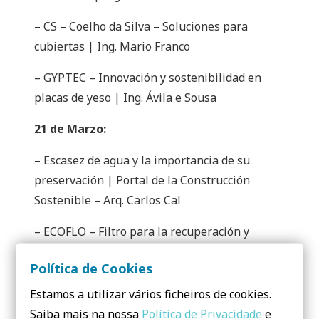
– CS – Coelho da Silva – Soluciones para
cubiertas | Ing. Mario Franco
– GYPTEC – Innovación y sostenibilidad en
placas de yeso | Ing. Ávila e Sousa
21 de Marzo:
– Escasez de agua y la importancia de su
preservación | Portal de la Construcción
Sostenible – Arq. Carlos Cal
– ECOFLO – Filtro para la recuperación y
filtraje de aguas domésticas | Ing. Edgardo
Política de Cookies
Rodrigues
Estamos a utilizar vários ficheiros de cookies.
– OLI – Descargas de cisterna más eficientes |
Saiba mais na nossa
Política de Privacidade
e