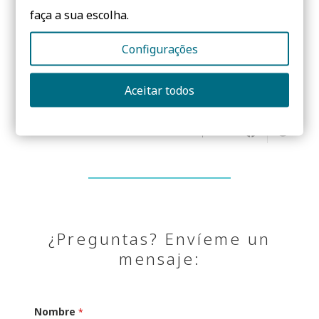
José Maria Vives
faça a sua escolha.
Más información en:
Configurações
http://www.arquitectura.uma.es/viii-semana-
cultura-eam/
Aceitar todos
Comparte:
¿Preguntas? Envíeme un
mensaje:
Nombre
*