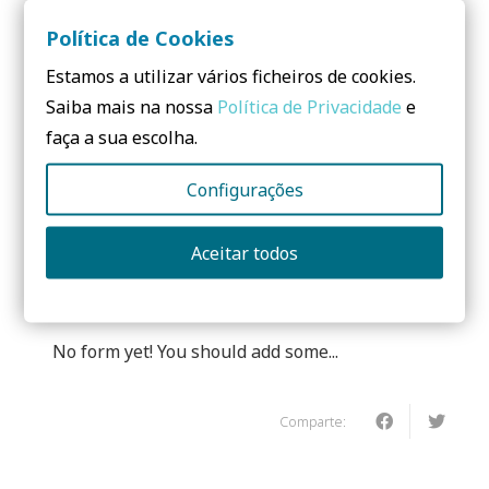
APLICACIONES
Política de Cookies
Para aislamiento/protección de tuberías (calefacción,
Estamos a utilizar vários ficheiros de cookies.
agua sanitaria fría y caliente, desagües pluviales,
Saiba mais na nossa
Política de Privacidade
e
alcantarillado, etc.) y otras instalaciones de
faça a sua escolha.
calefacción y fontanería, para evitar pérdidas de
temperatura y ahorrar energía.
Configurações
Aceitar todos
¿Necesitas saber más? ¡Contáctenos!
No form yet! You should add some...
Comparte: