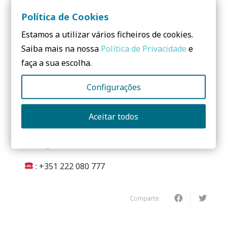
Conoce aquí los
ecoproductos Boavista
Política de Cookies
Estamos a utilizar vários ficheiros de cookies.
Saiba mais na nossa
Política de Privacidade
e
Contactos
:
faça a sua escolha.
BOAVISTA
Configurações
Rua de Santa Apolónia, nº 274 – armazém M
Aceitar todos
4410-022 Vila Nova de Gaia
Portugal
: +351 222 080 777
Comparte: