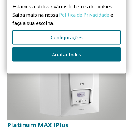
Platinum BC Smart iR32
Estamos a utilizar vários ficheiros de cookies.
EMPRESA:
BAXI
Saiba mais na nossa
Política de Privacidade
e
faça a sua escolha.
Configurações
Aceitar todos
Platinum MAX iPlus